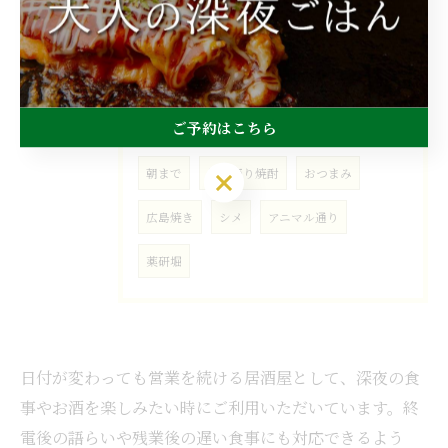
タグ
Tags
広島
1人
流川
居酒屋
ご予約はこちら
テイクアウト
おでん
カウンター
朝まで
量り売り焼酎
おつまみ
広島焼き
シメ
アニマル通り
薬研堀
日付が変わっても営業を続ける居酒屋として、深夜の食
事やお酒を楽しみたい時にご利用いただいています。終
電後の語らいや残業後の遅い食事にも対応できるよう