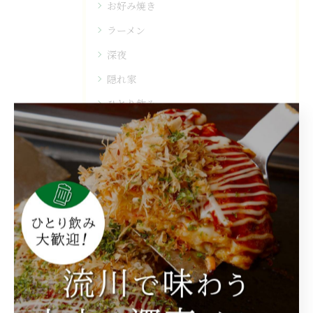
お好み焼き
ラーメン
深夜
隠れ家
ひとり飲み
最近の投稿
Recent Posts
2025/12/10
1人でも気軽に立ち寄れる居酒屋