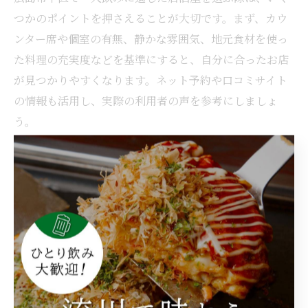
つかのポイントを押さえることが大切です。まず、カウ
ンター席や個室の有無、静かな雰囲気、地元食材を使っ
た料理の充実度などを基準にすると、自分に合ったお店
が見つかりやすくなります。ネット予約や口コミサイト
の情報も活用し、実際の利用者の声を参考にしましょ
う。
代表的なエリアとしては、本通や八丁堀、袋町、流川な
どがあり、それぞれに特色ある居酒屋が並んでいます。
女性の一人飲みや初めての方にも安心な、明るく清潔感
のある店舗も増加中です。特に、広島名物や海鮮料理に
こだわった店は、一人でも満足できるラインナップが魅
力です。
注意点として、人気店は営業時間や混雑状況により入店
が難しい場合があるため、事前の予約や混雑を避けた時