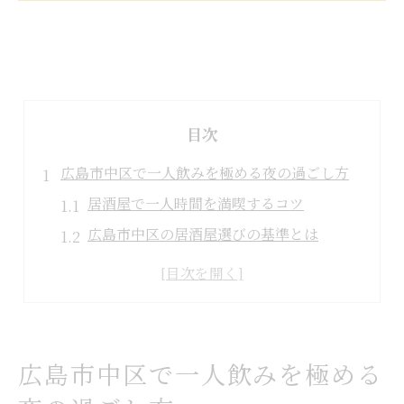
目次
広島市中区で一人飲みを極める夜の過ごし方
居酒屋で一人時間を満喫するコツ
広島市中区の居酒屋選びの基準とは
一人飲みに最適な居酒屋の雰囲気作り
夜ご飯におすすめの居酒屋体験
女性も安心して入れる居酒屋の特徴
居心地重視なら広島の居酒屋で一人時間
広島市中区で一人飲みを極める
居心地の良い居酒屋で一人の贅沢を堪能