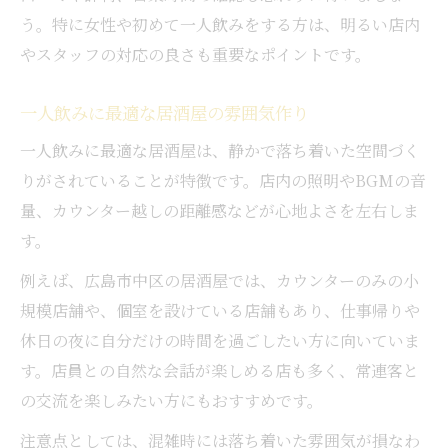
落ち着いた空間で居酒屋を楽しむ方法
う。特に女性や初めて一人飲みをする方は、明るい店内
広島市中区で静かな居酒屋を見つける
やスタッフの対応の良さも重要なポイントです。
一人飲みに最適な居酒屋の雰囲気作り
一人飲みに最適な居酒屋は、静かで落ち着いた空間づく
りがされていることが特徴です。店内の照明やBGMの音
量、カウンター越しの距離感などが心地よさを左右しま
す。
例えば、広島市中区の居酒屋では、カウンターのみの小
規模店舗や、個室を設けている店舗もあり、仕事帰りや
休日の夜に自分だけの時間を過ごしたい方に向いていま
す。店員との自然な会話が楽しめる店も多く、常連客と
の交流を楽しみたい方にもおすすめです。
注意点としては、混雑時には落ち着いた雰囲気が損なわ