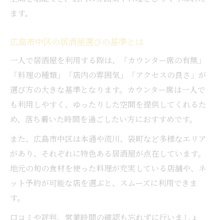
居酒屋で味わう旬の料理体験ガイド
ます。
広島市中区で人気の地元料理を一人で
居酒屋の地元料理で広島気分を満喫
広島市中区の居酒屋選びの基準とは
カウンター席で味わう広島の居酒屋文化
一人で居酒屋を利用する際は、「カウンター席の有無」
居酒屋のカウンター席で一人を楽しむ
「料理の種類」「店内の雰囲気」「アクセスの良さ」が
広島の居酒屋文化とカウンターの魅力
選び方の大きな基準となります。カウンター席は一人で
も利用しやすく、ゆったりした空間を提供してくれるた
一人飲みで感じるカウンター席の良さ
め、落ち着いた時間を過ごしたい方におすすめです。
居酒屋カウンターで地元料理を堪能
カウンター席ならではの居酒屋体験
また、広島市中区は本通や流川、袋町など多様なエリア
があり、それぞれに特色ある居酒屋が点在しています。
静かな夜に一人で楽しむ居酒屋選びのコツ
地元の旬の食材を使った料理が充実している店舗や、ネ
静かな雰囲気の居酒屋で一人時間を満喫
ット予約が可能な店を選ぶと、スムーズに利用できま
夜ご飯に最適な静かな居酒屋の探し方
す。
一人飲み派におすすめの居酒屋ポイント
口コミや評判、営業時間の確認も忘れずに行いましょ