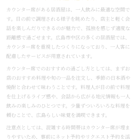
カウンター席がある居酒屋は、一人飲みに最適な空間で
す。目の前で調理される様子を眺めたり、店主と軽く会
話を楽しんだりできるのが魅力で、孤独を感じず適度な
距離感で過ごせます。広島市中区の多くの居酒屋では、
カウンター席を重視したつくりになっており、一人客に
配慮したサービスが用意されています。
カウンター席でのおすすめの過ごし方としては、まずお
店のおすすめ料理や旬の一品を注文し、季節の日本酒や
焼酎と合わせて味わうことです。料理人が目の前で料理
を仕上げるライブ感や、会話から広がる地元情報も一人
飲みの楽しみのひとつです。少量ずついろいろな料理を
頼むことで、広島らしい味覚を満喫できます。
注意点としては、混雑する時間帯はカウンター席が埋ま
りやすいため、事前にネット予約やリクエスト予約を活