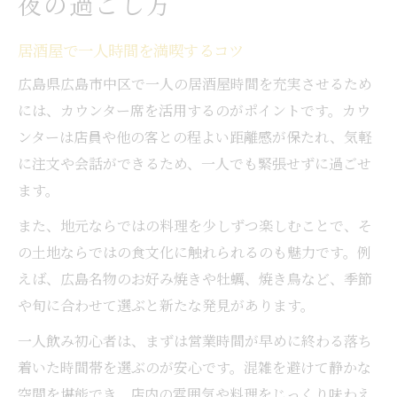
夜の過ごし方
カウンター席がある居酒屋の過ごし方
広島の居酒屋で落ち着く一人飲み体験
居酒屋で一人時間を満喫するコツ
静かな店内で味わう一人飲みの満足感
広島県広島市中区で一人の居酒屋時間を充実させるため
広島市中区で一人飲みに適した居酒屋選び
には、カウンター席を活用するのがポイントです。カウ
女性でも安心の一人飲み入門ガイド
ンターは店員や他の客との程よい距離感が保たれ、気軽
に注文や会話ができるため、一人でも緊張せずに過ごせ
女性が一人で楽しめる居酒屋の選び方
ます。
安心して入れる広島の居酒屋ポイント
居酒屋一人利用時のマナーと注意点
また、地元ならではの料理を少しずつ楽しむことで、そ
の土地ならではの食文化に触れられるのも魅力です。例
初めての一人飲みも居酒屋なら安心
えば、広島名物のお好み焼きや牡蠣、焼き鳥など、季節
女性人気の居酒屋で一人時間を満喫
や旬に合わせて選ぶと新たな発見があります。
地元料理を満喫できる居酒屋体験の魅力
一人飲み初心者は、まずは営業時間が早めに終わる落ち
広島名物を味わう居酒屋の楽しみ方
着いた時間帯を選ぶのが安心です。混雑を避けて静かな
一人飲みで堪能する地元グルメの魅力
空間を堪能でき、店内の雰囲気や料理をじっくり味わえ