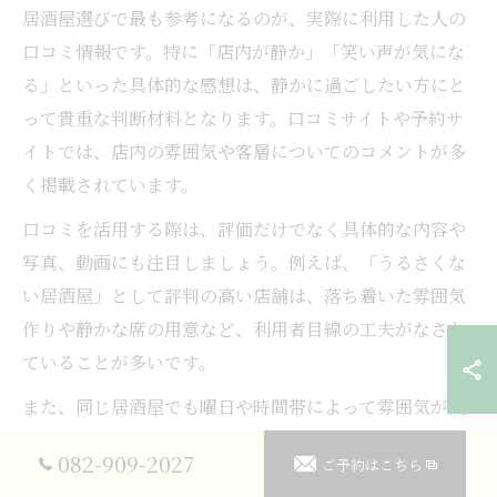
居酒屋選びで最も参考になるのが、実際に利用した人の
口コミ情報です。特に「店内が静か」「笑い声が気にな
る」といった具体的な感想は、静かに過ごしたい方にと
って貴重な判断材料となります。口コミサイトや予約サ
イトでは、店内の雰囲気や客層についてのコメントが多
く掲載されています。
口コミを活用する際は、評価だけでなく具体的な内容や
写真、動画にも注目しましょう。例えば、「うるさくな
い居酒屋」として評判の高い店舗は、落ち着いた雰囲気
作りや静かな席の用意など、利用者目線の工夫がなされ
ていることが多いです。
また、同じ居酒屋でも曜日や時間帯によって雰囲気が大
きく異なる場合があります。最新の口コミや、実際に訪
082-909-2027
ご予約はこちら
れた人の体験談を参考にすることで、自分に最適な居酒