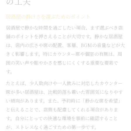
の工夫
静かな居酒屋を予約時に伝える工夫
居酒屋で騒ぐ客を避ける座席選び
居酒屋の静けさを選ぶためのポイント
居酒屋での騒音が苦手な時の相談法
居酒屋で静かな時間を過ごしたい場合、まず選ぶべき店
大きな声が響く居酒屋の見分け方
舗のポイントを押さえることが大切です。静かな居酒屋
居酒屋の騒がしさに悩まないマナー術
は、店内の広さや席の配置、客層、BGMの音量などが大
きく影響します。特にカウンター席や個室の有無は、周
居酒屋で静かに過ごすマナーの基本
囲の笑い声や賑やかさを感じにくくする重要な要素で
騒がしい居酒屋でも楽しむ工夫
す。
居酒屋での笑い声に配慮した行動
たとえば、少人数向けや一人飲みに対応したカウンター
居酒屋のマナーと快適な時間の作り方
席が多い居酒屋は、比較的落ち着いた雰囲気になりやす
居酒屋で騒音を減らすための声かけ
い傾向があります。また、予約時に「静かな席を希望」
賑やかさが気になる時の落ち着く方法
と伝えることで、店側も配慮してくれる場合がありま
居酒屋で賑やかさを和らげる工夫
す。自分にとっての快適な環境を事前に確認すること
笑い声が気になる時の心の整え方
が、ストレスなく過ごすための第一歩です。