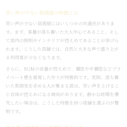
居酒屋で周囲の騒音に負けない過ごし方
笑い声が少ない居酒屋の特徴とは
居酒屋で落ち着くためのアイデア集
騒がしい居酒屋を楽しむためのヒント
笑い声が少ない居酒屋にはいくつかの共通点がありま
うるさい居酒屋避けに役立つ現実的アドバイス
す。まず、客層が落ち着いた大人中心であること、そし
て店内の照明やインテリアが控えめであることが挙げら
うるさくない居酒屋を探す具体的な方法
れます。こうした店舗では、自然と大きな声で盛り上が
居酒屋の事前リサーチで静けさを確保
る利用客が少なくなります。
飲食店のうるさい客対策を知ろう
さらに、BGMの音量が控えめで、個室や半個室などプラ
店員に静かな席をお願いするコツ
イベート感を重視した作りが特徴的です。実際、落ち着
居酒屋の口コミを活かす選択術
いた雰囲気を求める人が集まる店は、笑い声を上げるこ
飲食店で騒がしい客に困った時の過ごし方
と自体が控えめになる傾向があります。静かな時間を優
居酒屋でうるさい客に悩んだ時の対応法
先したい場合は、こうした特徴を持つ店舗を選ぶのが賢
飲食店での騒音対策を実践するポイント
明です。
居酒屋で声が大きい客と上手に距離を取る