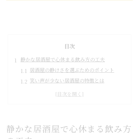
目次
静かな居酒屋で心休まる飲み方の工夫
居酒屋の静けさを選ぶためのポイント
笑い声が少ない居酒屋の特徴とは
落ち着く居酒屋での時間の過ごし方
居酒屋で騒音を避ける賢い対処法
心地よい居酒屋を見つけるコツ
大きな笑い声が苦手な人の居酒屋対策
静かな居酒屋で心休まる飲み方
居酒屋で笑い声が苦手な人の心得