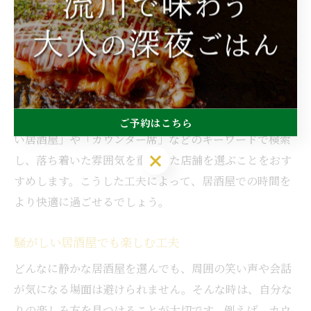
い場合の基本的なマナーを理解し、周囲への配慮を心が
けることが大切です。例えば、会話の声量を控えめにす
る、スマートフォンの着信音を消すなど、基本的な行動
が快適な空間づくりに繋がります。
また、混雑時や団体客が多い時間帯を避けて来店するこ
とも効果的です。静かな居酒屋を選ぶ際は「うるさくな
ご予約はこちら
い居酒屋」や「カウンター席」などのキーワードで検索
し、落ち着いた雰囲気を重視した店舗を選ぶことをおす
すめします。こうした工夫によって、居酒屋での時間を
より快適に過ごせるでしょう。
騒がしい居酒屋でも楽しむ工夫
どんなに静かな居酒屋を選んでも、周囲の笑い声や会話
が気になる場面は避けられません。そんな時は、自分な
りの楽しみ方を見つけることが大切です。例えば、カウ