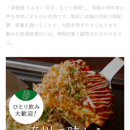
「居酒屋 うるさい 苦手」などで検索し、実際の利用者の
声を参考にするのも有効です。事前に店舗の内装や席配
置、客層を調べることで、失敗を防ぎやすくなります。
静かな居酒屋選びには、情報収集と観察力が欠かせませ
ん。
居酒屋の騒がしさに悩まないマ
ナー術
居酒屋で静かに過ごすマナーの基本
居酒屋は多くの人がリラックスや会話を楽しむために訪
れる場所ですが、中には静かな雰囲気を求める方も少な
くありません。そのため、まずは自身が静かに過ごした