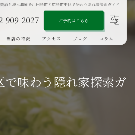
で美酒と地元海鮮を江田島市と広島市中区で味わう隠れ家探索ガイド
2-909-2027
ご予約はこちら
当店の特徴
アクセス
ブログ
コラム
お好み焼き
ラーメン
区で味わう隠れ家探索ガ
深夜
隠れ家
ひとり飲み