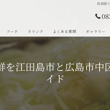
居酒屋
08
フード
ドリンク
よくある質問
ギャラリー
鮮を江田島市と広島市中
イド