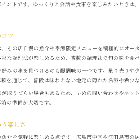
ポイントです。ゆっくりと会話や食事を楽しみたいときは
予約前に知りたい居酒屋での過ごし方ポイント
居酒屋予約前に押さえたい美酒と空間の選び方
居酒屋で快適に美酒を楽しむための事前チェック
のコツ
美酒と料理を満喫できる居酒屋利用のコツ
は、その店自慢の魚介や季節限定メニューを積極的にオー
居酒屋予約時に注目すべき美酒と雰囲気の関係
多彩な調理法が楽しめるため、複数の調理法で旬の味を食
美酒好きが満足できる居酒屋の予約ポイント
分好みの味を見つけるのも醍醐味の一つです。量り売りや
友人と楽しむための居酒屋活用術まとめ
体験を通じて、普段は味わえない地元の隠れた名酒や希少
居酒屋で美酒と海鮮をシェアする楽しみ方
ご予約はこちら
約が取りづらい場合もあるため、早めの問い合わせやネッ
友人と居酒屋で盛り上がる美酒の選び方
事前の準備が大切です。
居酒屋活用で美酒と語らう最高の時間を演出
居酒屋で美酒を囲んで友人と味わうコツ
わう楽しさ
美酒と交流を深める居酒屋の利用アイデア
の魚介を気軽に楽しめる点です。広島市中区や江田島市の