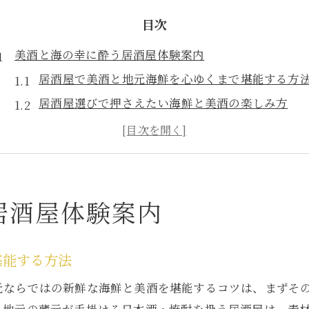
目次
美酒と海の幸に酔う居酒屋体験案内
居酒屋で美酒と地元海鮮を心ゆくまで堪能する方
居酒屋選びで押さえたい海鮮と美酒の楽しみ方
海鮮酒場の魅力を引き出す居酒屋体験のコツ
居酒屋ならではの美酒と旬の魚介を味わう楽しさ
居酒屋探しで美酒と海の幸の相性をチェック
雰囲気重視派も満足の隠れ家居酒屋を発掘
居酒屋体験案内
雰囲気抜群な居酒屋で美酒を静かに楽しむ秘訣
隠れ家居酒屋の落ち着く空間と美酒の相性を体感
堪能する方法
居酒屋の雰囲気を重視するなら美酒と空間に注目
元ならではの新鮮な海鮮と美酒を堪能するコツは、まずそ
居酒屋でくつろげる隠れ家の選び方と美酒の魅力