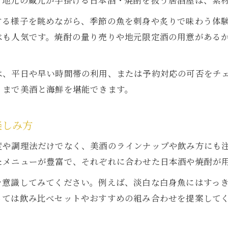
、地元の蔵元が手掛ける日本酒・焼酎を扱う居酒屋は、素
隠れ家居酒屋で美酒と語らう至福のひととき
する様子を眺めながら、季節の魚を刺身や炙りで味わう体
江田島市で旬を味わう居酒屋選びの極意
べも人気です。焼酎の量り売りや地元限定酒の用意がある
江田島市の居酒屋で旬の美酒と海鮮を満喫する
居酒屋で味わう江田島市ならではの美酒体験
は、平日や早い時間帯の利用、または予約対応の可否をチ
旬の海鮮と美酒を楽しむ江田島市居酒屋の選び方
くまで美酒と海鮮を堪能できます。
江田島市の居酒屋で見つける美酒と地元料理の魅
居酒屋利用で江田島市の新鮮海鮮と美酒を発見
楽しみ方
広島市中区に集う美酒自慢の居酒屋事情
度や調理法だけでなく、美酒のラインナップや飲み方にも
広島市中区で人気の居酒屋と美酒の楽しみ方
たメニューが豊富で、それぞれに合わせた日本酒や焼酎が
居酒屋を選ぶなら美酒自慢の広島市中区が注目
を意識してみてください。例えば、淡白な白身魚にはすっ
広島市中区の居酒屋で美酒と海鮮を味わうコツ
っては飲み比べセットやおすすめの組み合わせを提案して
居酒屋ランキング上位の美酒を広島市中区で堪能
広島市中区の居酒屋で美酒と語る夜の過ごし方